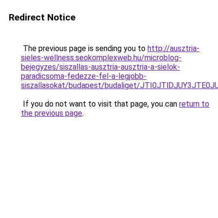
Redirect Notice
The previous page is sending you to
http://ausztria-
sieles-wellness.seokomplexweb.hu/microblog-
bejegyzes/siszallas-ausztria-ausztria-a-sielok-
paradicsoma-fedezze-fel-a-legjobb-
siszallasokat/budapest/budaliget/JTI0JTlDJUY3
If you do not want to visit that page, you can
return to
the previous page
.