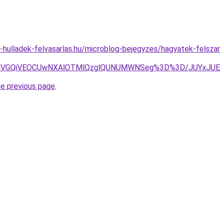
.e-hulladek-felvasarlas.hu/microblog-bejegyzes/hagyatek-felsz
OSUxQiVGQiVEOCUwNXAlOTMlQzglQUNUMWNSeg%3D%3D/JUYxJ
he previous page
.