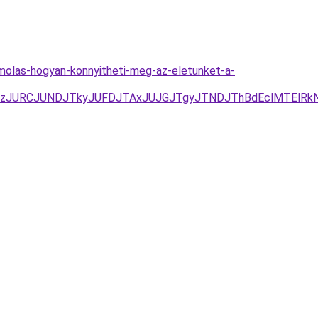
amolas-hogyan-konnyitheti-meg-az-eletunket-a-
UEzJURCJUNDJTkyJUFDJTAxJUJGJTgyJTNDJThBdEclMTElRk