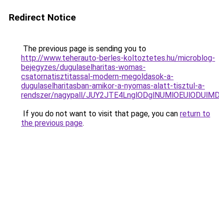
Redirect Notice
The previous page is sending you to
http://www.teherauto-berles-koltoztetes.hu/microblog-
bejegyzes/dugulaselharitas-womas-
csatornatisztitassal-modern-megoldasok-a-
dugulaselharitasban-amikor-a-nyomas-alatt-tisztul-a-
rendszer/nagypall/JUY2JTE4LnglODglNUMlOEUlODUl
If you do not want to visit that page, you can
return to
the previous page
.