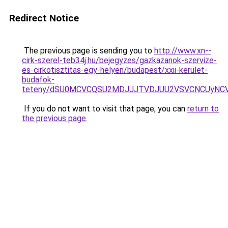
Redirect Notice
The previous page is sending you to
http://www.xn--
cirk-szerel-teb34j.hu/bejegyzes/gazkazanok-szervize-
es-cirkotisztitas-egy-helyen/budapest/xxii-kerulet-
budafok-
teteny/dSU0MCVCQSU2MDJJJTVDJUU2VSVCNCUyNCV
If you do not want to visit that page, you can
return to
the previous page
.