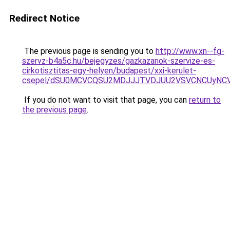
Redirect Notice
The previous page is sending you to
http://www.xn--fg-
szervz-b4a5c.hu/bejegyzes/gazkazanok-szervize-es-
cirkotisztitas-egy-helyen/budapest/xxi-kerulet-
csepel/dSU0MCVCQSU2MDJJJTVDJUU2VSVCNCUyNCV
If you do not want to visit that page, you can
return to
the previous page
.